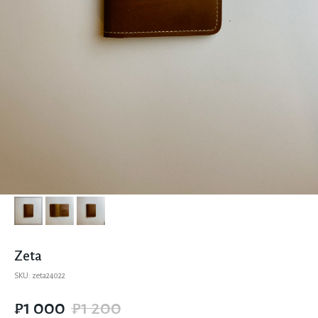
Zeta
SKU:
zeta24022
₽
1 000
₽
1 200