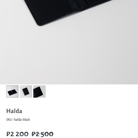
Halda
SKU:
halda-black
₽
2 200
₽
2 500