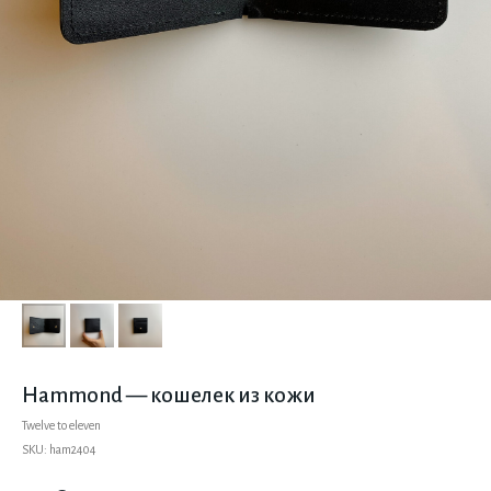
Hammond — кошелек из кожи
Twelve to eleven
SKU:
ham2404