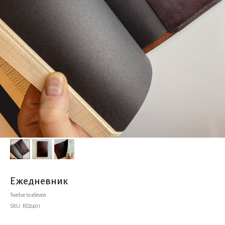
Ежедневник
Twelve to eleven
SKU:
RD2401