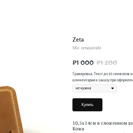
Zeta
SKU:
zeta24016br
₽
1 000
₽
1 200
Гравировка. Текст до 30 символов н
комментарии к заказу при оформлен
Купить
10,5х14см в сложенном в
Кожа