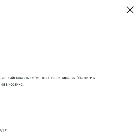
а английском языке без знаков препинания. Укажите в
ии в корзине.
иде