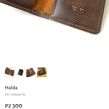
Halda
SKU:
halda24017br
₽
2 300