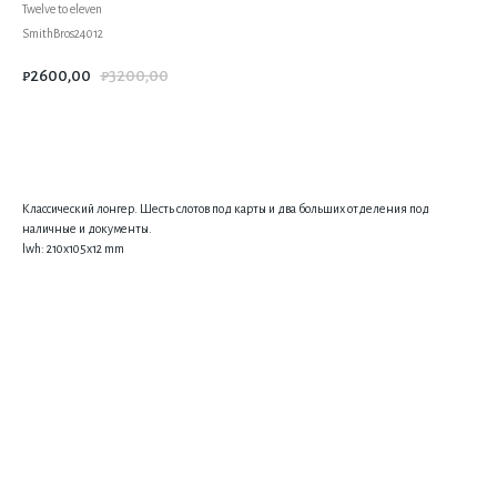
Twelve to eleven
SmithBros24012
₽
2600,00
₽
3200,00
Купить
Классический лонгер. Шесть слотов под карты и два больших отделения под
наличные и документы.
lwh: 210x105x12 mm