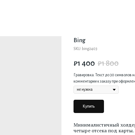
Bing
SKU:
bing2403
₽
1 400
₽
1 800
Гравировка. Текст до 30 символов н
комментарии к заказу при оформлен
Купить
Минималистичный холдер
четыре отсека под карты.