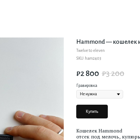
Hammond — кошелек и
Twelve to eleven
SKU:
ham2403
₽
2 800
₽
3 200
Гравировка
Купить
Кошелек Hammond
отсек под мелочь, купюры