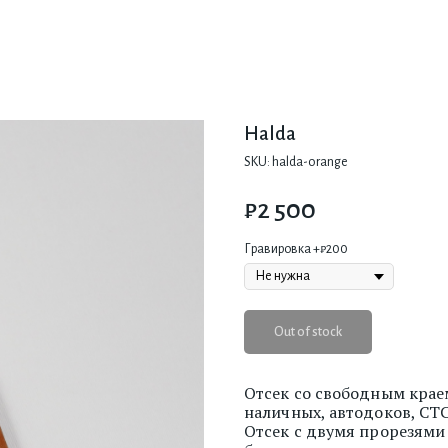
Halda
SKU:
halda-orange
₽
2 500
Гравировка +₽200
Out of stock
Отсек со свободным краем
наличных, автодоков, СТС
Отсек с двумя прорезями